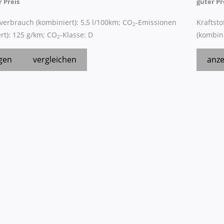
r Preis
guter Pr
fverbrauch (kombiniert):
5,5 l/100km
;
CO
-Emissionen
Kraftsto
2
rt):
125 g/km
;
CO
-Klasse:
D
(kombini
2
gen
vergleichen
anze