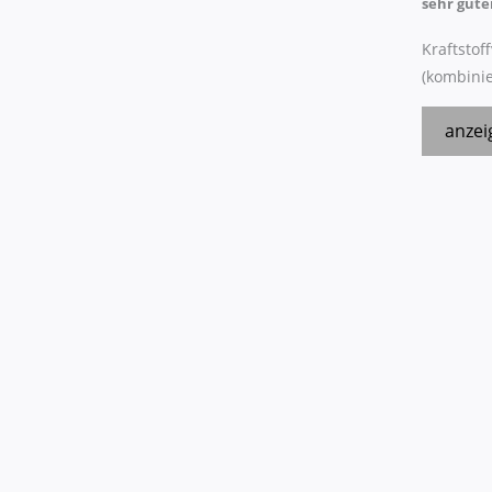
sehr gute
Kraftstof
(kombinie
anzei