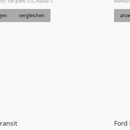
rt):
109 g/km
;
CO
-Klasse:
C
(kombini
2
gen
vergleichen
anze
ransit
Ford