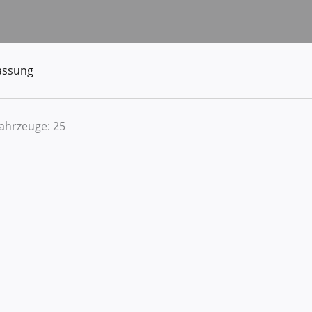
assung
Fahrzeuge:
25