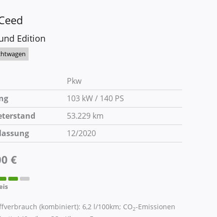
Ceed
und Edition
chtwagen
Pkw
ng
103 kW / 140 PS
eterstand
53.229 km
lassung
12/2020
00 €
eis
ffverbrauch (kombiniert):
6,2 l/100km
;
CO
-Emissionen
2