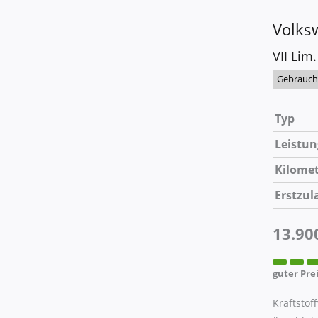
Volks
VII Lim.
Gebrauc
Typ
Leistun
Kilome
Erstzul
13.90
guter Pre
Kraftstof