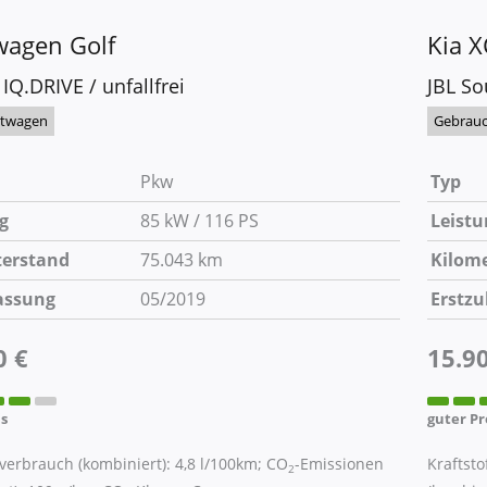
wagen
Golf
Kia
X
 IQ.DRIVE / unfallfrei
JBL So
htwagen
Gebrau
Pkw
Typ
g
85 kW / 116 PS
Leistu
terstand
75.043 km
Kilom
assung
05/2019
Erstzu
0 €
15.9
is
guter Pr
fverbrauch (kombiniert):
4,8 l/100km
;
CO
-Emissionen
Kraftsto
2