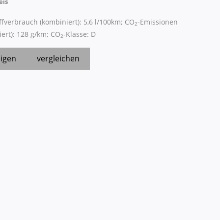
eis
ffverbrauch (kombiniert):
5,6 l/100km
;
CO
-Emissionen
2
ert):
128 g/km
;
CO
-Klasse:
D
2
igen
vergleichen