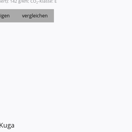
ert):
142 g/km
;
CO
-Klasse:
E
2
igen
vergleichen
Kuga