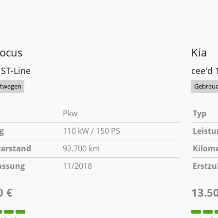
ocus
Kia
 ST-Line
cee'd 
htwagen
Gebrau
Pkw
Typ
g
110 kW / 150 PS
Leistu
terstand
92.700 km
Kilom
assung
11/2018
Erstzu
0 €
13.5