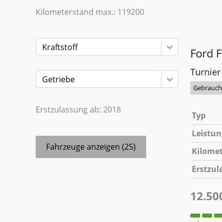
Kilometerstand max.:
119200
Kraftstoff
Ford
F
Turnier
Getriebe
Gebrauc
Erstzulassung ab:
2018
Typ
Leistun
Fahrzeuge anzeigen
(
25
)
Kilome
Erstzul
12.50